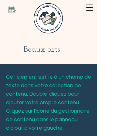
Beaux-arts
Cet élément est lié à un champ de
texte dans votre collection de
contenu. Double-cliquez pour
ajouter votre propre contenu.
Cliquez sur l'icône du gestionnaire
de contenu dans le panneau
d'ajout à votre gauche.