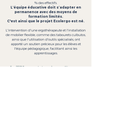
% des effectifs.
L’équipe éducative doit s’adapter en
permanence avec des moyens de
formation limités.
​C'est ainsi que le projet Ecolergo est né.
L'intervention d'une ergothérapeute et l'installation
de mobilier flexible, comme des tabourets culbutos,
ainsi que l'utilisation d'outils spécialisés, ont
apporté un soutien précieux pour les élèves et
l'équipe pédagogique, facilitant ainsi les
apprentissages.
« Le TBI a permis à un de mes élèves en
difficulté avec l’écriture de s’entrainer sur
le plan vertical de manière ludique. Avec
l’ergothérapeute, un poste de travail en
plan incliné lui a été installé, ce qui lui a
permis de passer petit à petit vers le plan
horizontal classique. Cet élève écrit
maintenant normalement, ce qui
s’annonçait impossible en début d’année...
»