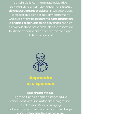
au sein de la communauté éducative.
Le « bien vivre ensemble » entraîne l
e respect
de chacun, enfant et adulte
; il suppose, aussi,
le respect des biens et de l’environnement.
Chaque enfant et ses parents, sans distinction
d’origines, d’opinions ni de croyances,
sont les
bienvenus dans notre école, dans le respect de
la liberté de conscience et du caractère propre
de l’établissement.
Apprendre
et s’épanouir
Tout enfant évolue…
Il grandit par les apprentissages qui le
conduisent vers une autonomie progressive.
L’école Saint-Vincent s’engage
tout mettre en œuvre pour permettre à chaque
enfant
d’apprendre à parler, à lire,